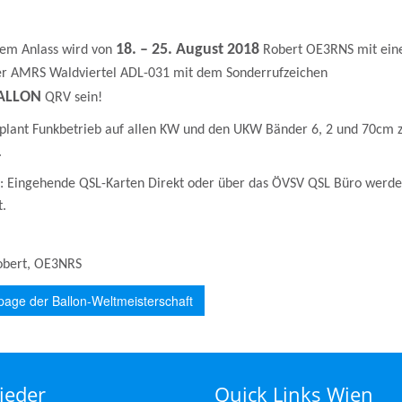
18. – 25. August 2018
sem Anlass wird von
Robert OE3RNS mit ei
r AMRS Waldviertel ADL-031 mit dem Sonderrufzeichen
ALLON
QRV sein!
geplant Funkbetrieb auf allen KW und den UKW Bänder 6, 2 und 70cm 
n.
o: Eingehende QSL-Karten Direkt oder über das ÖVSV QSL Büro werd
t.
obert, OE3NRS
age der Ballon-Weltmeisterschaft
ieder
Quick Links Wien