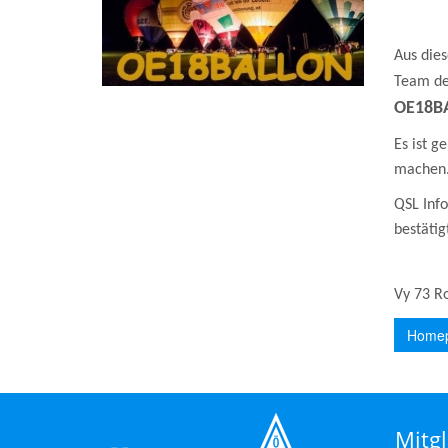
Aus die
Team de
OE18B
Es ist 
mache
QSL Inf
bestätig
Vy 73 R
Homep
Mitgl