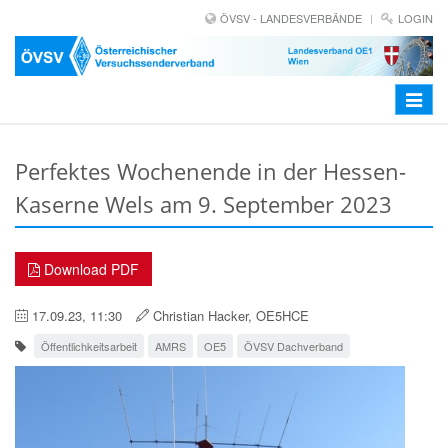
ÖVSV - LANDESVERBÄNDE
LOGIN
Toggle
navigat
Perfektes Wochenende in der Hessen-
Kaserne Wels am 9. September 2023
Download PDF
17.09.23, 11:30
Christian Hacker, OE5HCE
Öffentlichkeitsarbeit
AMRS
OE5
ÖVSV Dachverband