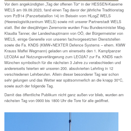
Vor dem angekündigten „Tag der offenen Tür“ in der HESSEN-Kaserne
WELS am 09.09.2023, fand einen Tag davor der jährliche Traditionstag
vom PzB14 (Panzerbataillon 14) im Beisein vom HLogZ WELS
(Heereslogistikzentrum WELS) sowie mit unserer Partnerstadt WELS
statt. Bei der diesjährigen Zeremonie wurden Frau Bundesminister Mag.
Klaudia Tanner, der Landeshauptmann von OÖ, der Bürgermeister von
WELS, einige Generelle von unseren fachvorgesetzten Dienststellen
sowie die Fa. KNDS (KMW+NEXTER Defence Systems – ehem. KMW
Krauss Maffei Wegmann) geladen um einerseits den 1. Kampfpanzer
LEO2A4 auf Nutzungsverlängerung zum LEO2A7 zur Fa. KNDS nach
München symbolisch für die nächsten 3 Jahre zu verabschieden und
andererseits feierten wir unseren 200. absolvierten Lehrling in 12
verschiedenen Lehrberufen. Allein dieser besonderer Tag war schon
sehr gelungen und das Wetter war spätsommerlich an die knapp 30°C,
sowie auch der folgende Tag.
Damit das öffentliche Publikum nicht ganz außen vor blieb, wurden am
nächsten Tag von 0900 bis 1800 Uhr die Tore für alle geöffnet.