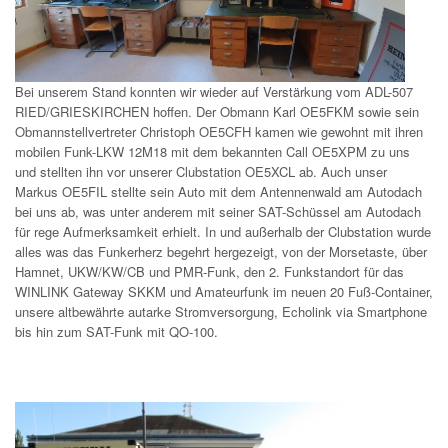
Bei unserem Stand konnten wir wieder auf Verstärkung vom ADL-507
RIED/GRIESKIRCHEN hoffen. Der Obmann Karl OE5FKM sowie sein
Obmannstellvertreter Christoph OE5CFH kamen wie gewohnt mit ihren
mobilen Funk-LKW 12M18 mit dem bekannten Call OE5XPM zu uns
und stellten ihn vor unserer Clubstation OE5XCL ab. Auch unser
Markus OE5FIL stellte sein Auto mit dem Antennenwald am Autodach
bei uns ab, was unter anderem mit seiner SAT-Schüssel am Autodach
für rege Aufmerksamkeit erhielt. In und außerhalb der Clubstation wurde
alles was das Funkerherz begehrt hergezeigt, von der Morsetaste, über
Hamnet, UKW/KW/CB und PMR-Funk, den 2. Funkstandort für das
WINLINK Gateway SKKM und Amateurfunk im neuen 20 Fuß-Container,
unsere altbewährte autarke Stromversorgung, Echolink via Smartphone
bis hin zum SAT-Funk mit QO-100.