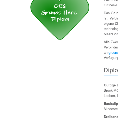
Grünes-He
Das Grüne
ist, Verb
eigene D
technolo
MeshCom 
Alle Zwei
Verbindu
an
gruen
Verfügun
Dipl
Gültige B
Bruck-Mü
Leoben, 
Basisdi
Mindeste
Dreiban