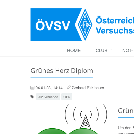
HOME
CLUB
NOT-
Grünes Herz Diplom
04.01.23, 14:14
Gerhard Pirklbauer
Alle Verbände
OE6
Grün
Um den F
zwischen