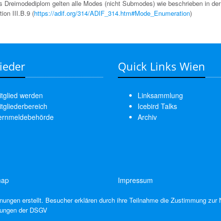
as Dreimodediplom gelten alle Modes (nicht Submodes) wie beschrieben in de
ion III.B.9 (
https://adif.org/314/ADIF_314.htm#Mode_Enumeration
)
ieder
Quick Links Wien
tglied werden
Linksammlung
tgliederbereich
Icebird Talks
ernmeldebehörde
Archiv
map
Impressum
ungen erstellt. Besucher erklären durch ihre Teilnahme die Zustimmung zur 
mmungen der DSGV