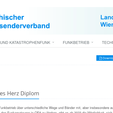
 UND KATASTROPHENFUNK
FUNKBETRIEB
TECH
Downlo
es Herz Diplom
unkbetrieb über unterschiedliche Wege und Bänder mit, aber insbesondere a
 den Funkamateuren in OE6 zu fördern, gibt es ab 2023 die Möglichkeit, sich 