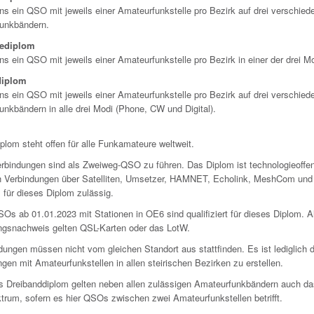
ns ein QSO mit jeweils einer Amateurfunkstelle pro Bezirk auf drei verschied
unkbändern.
ediplom
ns ein QSO mit jeweils einer Amateurfunkstelle pro Bezirk in einer der drei
diplom
ns ein QSO mit jeweils einer Amateurfunkstelle pro Bezirk auf drei verschied
unkbändern in alle drei Modi (Phone, CW und Digital).
plom steht offen für alle Funkamateure weltweit.
Verbindungen sind als Zweiweg-QSO zu führen. Das Diplom ist technologieoffe
h Verbindungen über Satelliten, Umsetzer, HAMNET, Echolink, MeshCom und
 für dieses Diplom zulässig.
SOs ab 01.01.2023 mit Stationen in OE6 sind qualifiziert für dieses Diplom. A
ngsnachweis gelten QSL-Karten oder das LotW.
dungen müssen nicht vom gleichen Standort aus stattfinden. Es ist lediglich d
gen mit Amateurfunkstellen in allen steirischen Bezirken zu erstellen.
as Dreibanddiplom gelten neben allen zulässigen Amateurfunkbändern auch d
trum, sofern es hier QSOs zwischen zwei Amateurfunkstellen betrifft.