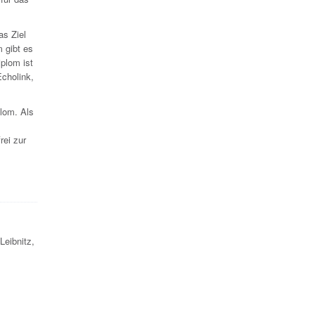
as Ziel
m gibt es
plom ist
Echolink,
plom. Als
rei zur
Leibnitz,