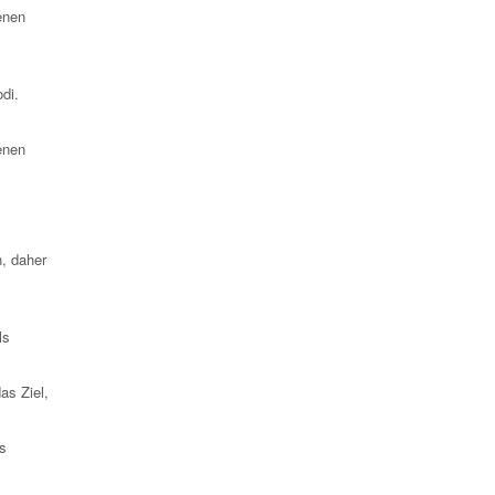
enen
 Modi.
enen
n, daher
ls
as Ziel,
as