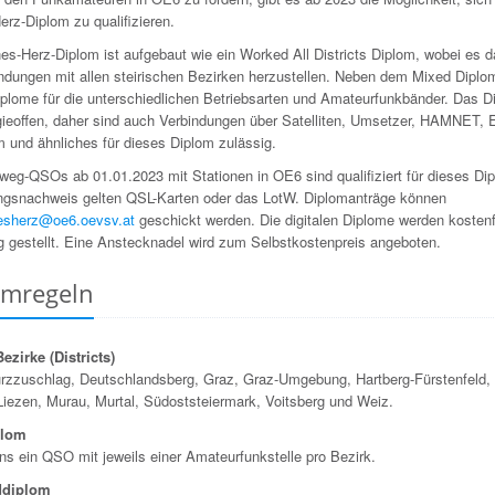
rz-Diplom zu qualifizieren.
s-Herz-Diplom ist aufgebaut wie ein Worked All Districts Diplom, wobei es d
indungen mit allen steirischen Bezirken herzustellen. Neben dem Mixed Diplo
iplome für die unterschiedlichen Betriebsarten und Amateurfunkbänder. Das Di
gieoffen, daher sind auch Verbindungen über Satelliten, Umsetzer, HAMNET, 
und ähnliches für dieses Diplom zulässig.
weg-QSOs ab 01.01.2023 mit Stationen in OE6 sind qualifiziert für dieses Di
ngsnachweis gelten QSL-Karten oder das LotW. Diplomanträge können
esherz@oe6.oevsv.at
geschickt werden. Die digitalen Diplome werden kostenf
g gestellt. Eine Anstecknadel wird zum Selbstkostenpreis angeboten.
omregeln
ezirke (Districts)
rzzuschlag, Deutschlandsberg, Graz, Graz-Umgebung, Hartberg-Fürstenfeld, 
Liezen, Murau, Murtal, Südoststeiermark, Voitsberg und Weiz.
plom
ns ein QSO mit jeweils einer Amateurfunkstelle pro Bezirk.
ddiplom