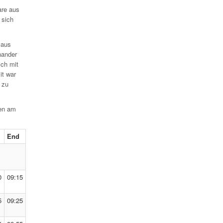
are aus
 sich
 aus
nander
ch mit
it war
 zu
hen am
t
End
0
09:15
5
09:25