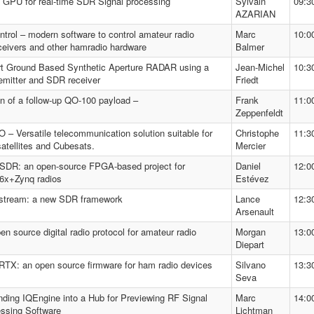
 GPU for real-time SDR Signal processing
Sylvain
09:3
AZARIAN
ontrol – modern software to control amateur radio
Marc
10:0
ceivers and other hamradio hardware
Balmer
t Ground Based Synthetic Aperture RADAR using a
Jean-Michel
10:3
emitter and SDR receiver
Friedt
n of a follow-up QO-100 payload –
Frank
11:0
Zeppenfeldt
 – Versatile telecommunication solution suitable for
Christophe
11:3
atellites and Cubesats.
Mercier
SDR: an open-source FPGA-based project for
Daniel
12:0
6x+Zynq radios
Estévez
stream: a new SDR framework
Lance
12:3
Arsenault
en source digital radio protocol for amateur radio
Morgan
13:0
Diepart
TX: an open source firmware for ham radio devices
Silvano
13:3
Seva
ding IQEngine into a Hub for Previewing RF Signal
Marc
14:0
ssing Software
Lichtman