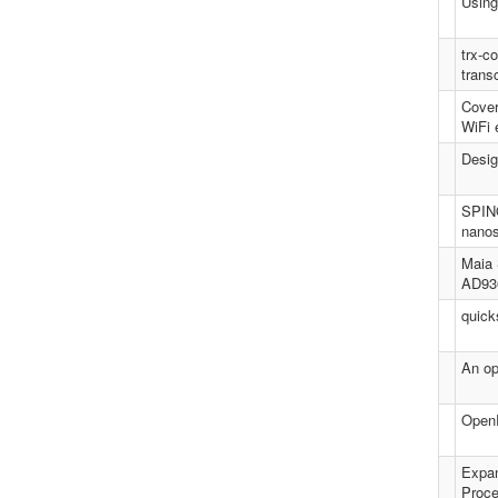
Using
trx-c
trans
Cover
WiFi 
Desig
SPINO
nanos
Maia 
AD93
quick
An op
OpenR
Expan
Proce