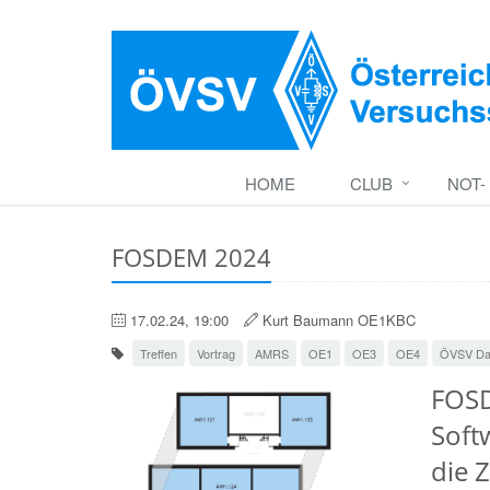
HOME
CLUB
NOT-
FOSDEM 2024
17.02.24, 19:00
Kurt Baumann OE1KBC
Treffen
Vortrag
AMRS
OE1
OE3
OE4
ÖVSV Da
FOSD
Soft
die 