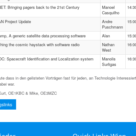
T: Bringing pagers back to the 21st Century
Manoel
14:3
Casquilho
N Project Update
Andre
15:0
Puschmann
mp, A generic satellite data processing software
Alan
15:3
hing the cosmic haystack with software radio
Nathan
16:0
West
C: Spacecraft Identification and Localization system
Manolis
16:3
Surligas
te dass in den gelisteten Vorträgen fast für jeden, an Technologie Interessier
abei war.
: Kurt, OE1KBC & Mike, OE3MZC
gslinks