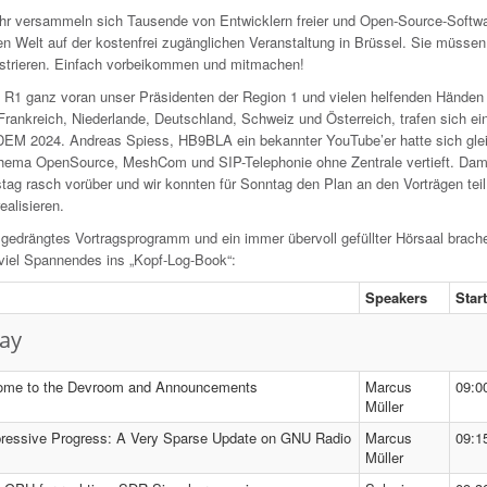
hr versammeln sich Tausende von Entwicklern freier und Open-Source-Softw
n Welt auf der kostenfrei zugänglichen Veranstaltung in Brüssel. Sie müssen
gistrieren. Einfach vorbeikommen und mitmachen!
 R1 ganz voran unser Präsidenten der Region 1 und vielen helfenden Händen
Frankreich, Niederlande, Deutschland, Schweiz und Österreich, trafen sich ei
EM 2024. Andreas Spiess, HB9BLA ein bekannter YouTube’er hatte sich glei
hema OpenSource, MeshCom und SIP-Telephonie ohne Zentrale vertieft. Dam
tag rasch vorüber und wir konnten für Sonntag den Plan an den Vorträgen teil
ealisieren.
t gedrängtes Vortragsprogramm und ein immer übervoll gefüllter Hörsaal brac
viel Spannendes ins „Kopf-Log-Book“:
Speakers
Star
ay
ome to the Devroom and Announcements
Marcus
09:0
Müller
essive Progress: A Very Sparse Update on GNU Radio
Marcus
09:1
Müller