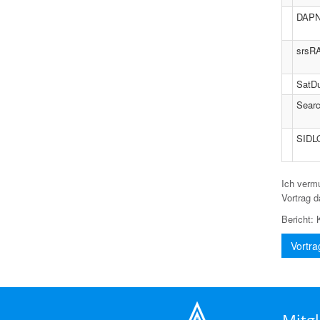
DAPNE
srsRA
SatDu
Searc
SIDLO
Ich vermu
Vortrag d
Bericht
Vortra