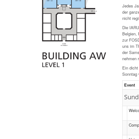
Jedes Ja
der ganze
nicht re
Die IARU
Belgien, 
zur FOSD
uns im T
der Sams
nehmen r
Ein dich
Sonntag 
Event
Sund
Welc
Compr