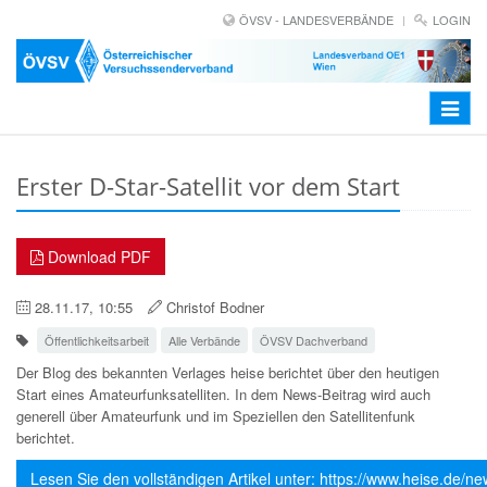
ÖVSV - LANDESVERBÄNDE
LOGIN
Toggle
navigat
Erster D-Star-Satellit vor dem Start
Download PDF
28.11.17, 10:55
Christof Bodner
Öffentlichkeitsarbeit
Alle Verbände
ÖVSV Dachverband
Der Blog des bekannten Verlages heise berichtet über den heutigen
Start eines Amateurfunksatelliten. In dem News-Beitrag wird auch
generell über Amateurfunk und im Speziellen den Satellitenfunk
berichtet.
Lesen Sie den vollständigen Artikel unter: https://www.heise.de/n